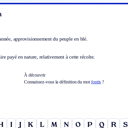
n
’année, approvisionnement du peuple en blé.
ire payé en nature, relativement à cette récolte.
À découvrir
Connaissez-vous la définition du mot
fontis
?
H
I
J
K
L
M
N
O
P
Q
R
S