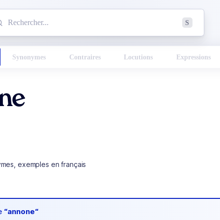
mmencez à chercher un mot dans le dictionnaire :
S
esults found.
Synonymes
Contraires
Locutions
Expressions
ne
ymes, exemples en français
de
“annone“