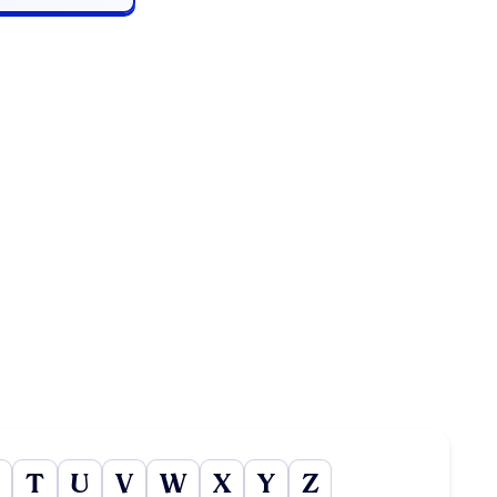
T
U
V
W
X
Y
Z