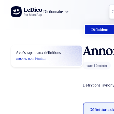
Aller au contenu
Co
Dictionnaire
0
r
Définitions
Anno
Accès rapide aux définitions
annone, nom féminin
nom féminin
Définitions, synon
Définitions 