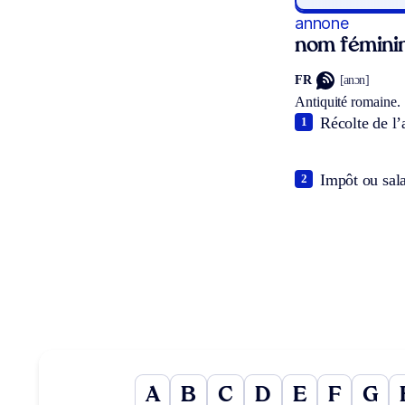
annone
nom fémini
FR
[anɔn]
Antiquité romaine.
Récolte de l
1
Impôt ou sala
2
A
B
C
D
E
F
G