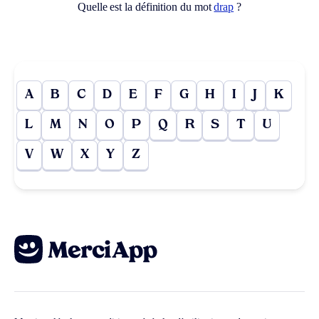
Quelle est la définition du mot
drap
?
A
B
C
D
E
F
G
H
I
J
K
L
M
N
O
P
Q
R
S
T
U
V
W
X
Y
Z