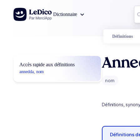
Aller au contenu
Co
Dictionnaire
0
r
Définitions
Anne
Accès rapide aux définitions
annedda, nom
nom
Définitions, synon
Définitions 