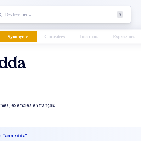
mmencez à chercher un mot dans le dictionnaire :
S
esults found.
Synonymes
Contraires
Locutions
Expressions
dda
ymes, exemples en français
de
“annedda“