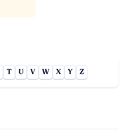
T
U
V
W
X
Y
Z