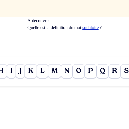
À découvrir
Quelle est la définition du mot
sudatoire
?
H
I
J
K
L
M
N
O
P
Q
R
S