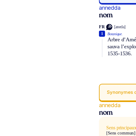
annedda
nom
FR
[aneda]
1
Botanique.
Arbre d’Améri
sauva l’explo
1535-1536.
Synonymes 
annedda
nom
Sens principau
[Sens commun]