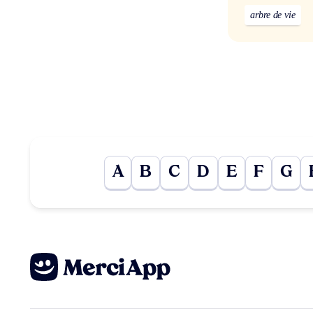
arbre de vie
A
B
C
D
E
F
G