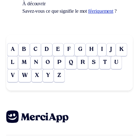
À découvrir
Savez-vous ce que signifie le mot
féeriquement
?
A
B
C
D
E
F
G
H
I
J
K
L
M
N
O
P
Q
R
S
T
U
V
W
X
Y
Z