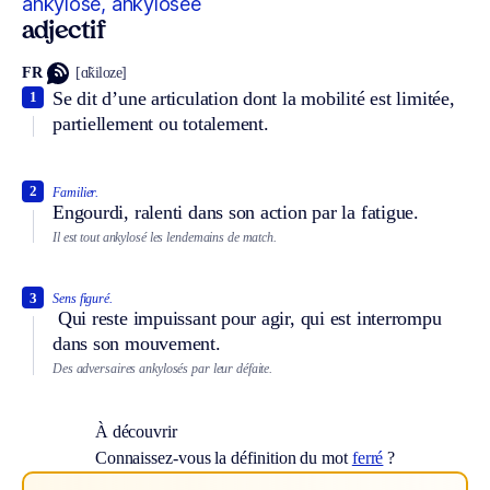
ankylosé, ankylosée
adjectif
FR
[ɑ̃kiloze]
Se dit d’une articulation dont la mobilité est limitée,
1
partiellement ou totalement.
2
Familier.
Engourdi, ralenti dans son action par la fatigue.
Il est tout ankylosé les lendemains de match.
3
Sens figuré.
Qui reste impuissant pour agir, qui est interrompu
dans son mouvement.
Des adversaires ankylosés par leur défaite.
À découvrir
Connaissez-vous la définition du mot
ferré
?