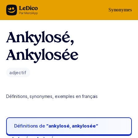
Aller au contenu
Synonymes
Ankylosé,
Ankylosée
adjectif
Définitions, synonymes, exemples en français
Définitions de
“ankylosé, ankylosée“