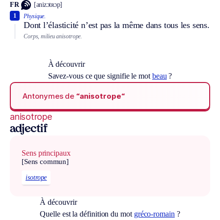
FR
[anizɔtʀɔp]
1
Physique.
Dont l’élasticité n’est pas la même dans tous les sens.
Corps, milieu anisotrope.
À découvrir
Savez-vous ce que signifie le mot
beau
?
Antonymes de
“anisotrope“
anisotrope
adjectif
Sens principaux
[Sens commun]
isotrope
À découvrir
Quelle est la définition du mot
gréco-romain
?