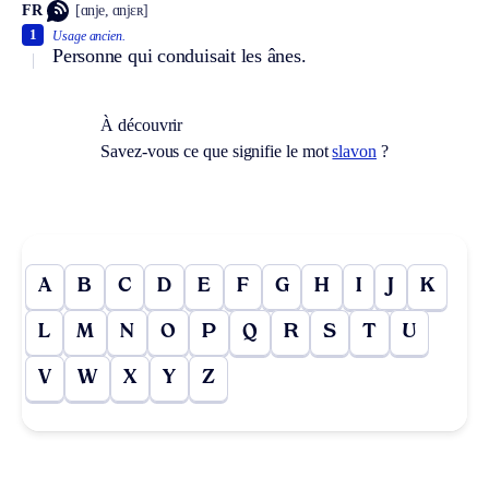
FR
[ɑnje, ɑnjɛʀ]
1
Usage ancien.
Personne qui conduisait les ânes.
À découvrir
Savez-vous ce que signifie le mot
slavon
?
A
B
C
D
E
F
G
H
I
J
K
L
M
N
O
P
Q
R
S
T
U
V
W
X
Y
Z