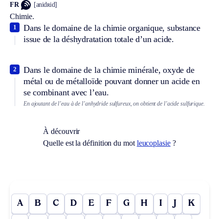
FR
[anidʀid]
Chimie.
Dans le domaine de la chimie organique, substance
1
issue de la déshydratation totale d’un acide.
Dans le domaine de la chimie minérale, oxyde de
2
métal ou de métalloïde pouvant donner un acide en
se combinant avec l’eau.
En ajoutant de l’eau à de l’anhydride sulfureux, on obtient de l’acide sulfurique.
À découvrir
Quelle est la définition du mot
leucoplasie
?
A
B
C
D
E
F
G
H
I
J
K