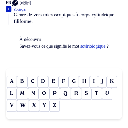
FR
[ɑ̃gijyl]
1
Zoologie.
Genre de vers microscopiques à corps cylindrique
filiforme.
À découvrir
Savez-vous ce que signifie le mot
sotériologique
?
A
B
C
D
E
F
G
H
I
J
K
L
M
N
O
P
Q
R
S
T
U
V
W
X
Y
Z