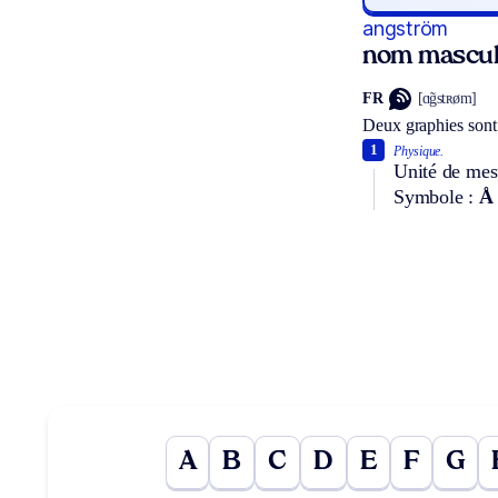
angström
nom mascul
FR
[ɑ̃gstʀøm]
Deux graphies sont
1
Physique.
Unité de mes
Symbole :
Å
A
B
C
D
E
F
G