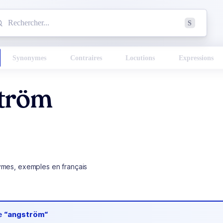
mmencez à chercher un mot dans le dictionnaire :
S
esults found.
Synonymes
Contraires
Locutions
Expressions
tröm
ymes, exemples en français
de
“angström“