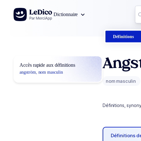
Aller au contenu
Co
Dictionnaire
0
r
Définitions
Angs
Accès rapide aux définitions
angström, nom masculin
nom masculin
Définitions, synon
Définitions 