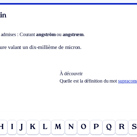
in
 admises :
Courant
angström
ou
angstrœm
.
ure valant un dix-millième de micron.
À découvrir
Quelle est la définition du mot
supraconst
H
I
J
K
L
M
N
O
P
Q
R
S