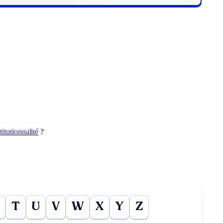
itutionnalité
?
T
U
V
W
X
Y
Z