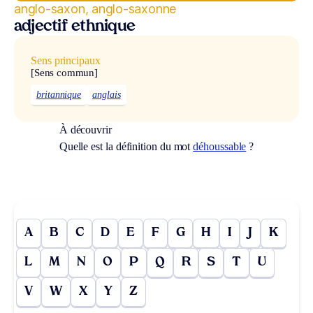
anglo-saxon, anglo-saxonne
adjectif ethnique
Sens principaux
[Sens commun]
britannique
anglais
À découvrir
Quelle est la définition du mot
déhoussable
?
A
B
C
D
E
F
G
H
I
J
K
L
M
N
O
P
Q
R
S
T
U
V
W
X
Y
Z