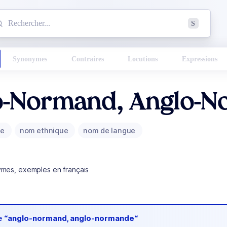
mmencez à chercher un mot dans le dictionnaire :
S
esults found.
Synonymes
Contraires
Locutions
Expressions
o-Normand, Anglo-
ue
nom ethnique
nom de langue
ymes, exemples en français
de
“anglo-normand, anglo-normande“