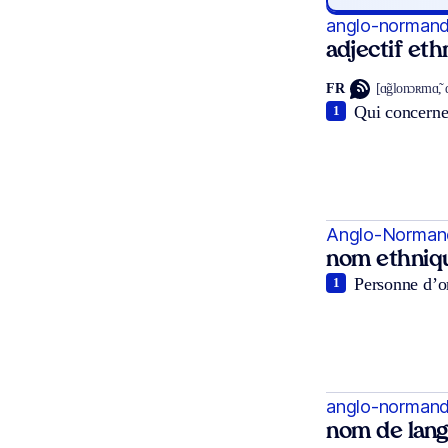
anglo-normand
adjectif et
FR
[ɑ̃glonɔʀmɑ̃, 
Qui concerne 
1
Anglo-Norman
nom ethniq
Personne d’o
1
anglo-norman
nom de lan