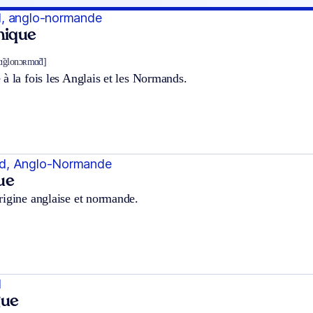
, anglo-normande
hnique
ɑ̃glonɔʀmɑ̃d]
à la fois les Anglais et les Normands.
d, Anglo-Normande
ue
rigine anglaise et normande.
d
gue