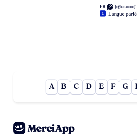
FR
[ɑ̃glonɔʀmɑ̃]
Langue parlé
1
A
B
C
D
E
F
G