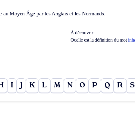
e au Moyen Âge par les Anglais et les Normands.
À découvrir
Quelle est la définition du mot
inh
H
I
J
K
L
M
N
O
P
Q
R
S