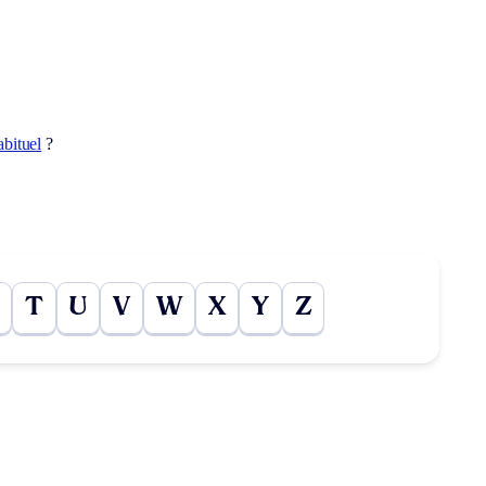
abituel
?
T
U
V
W
X
Y
Z