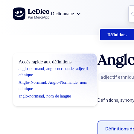
Aller au contenu
Co
Dictionnaire
0
r
Définitions
Angl
Accès rapide aux définitions
anglo-normand, anglo-normande, adjectif
ethnique
adjectif ethniq
Anglo-Normand, Anglo-Normande, nom
ethnique
anglo-normand, nom de langue
Définitions, synon
Définitions 