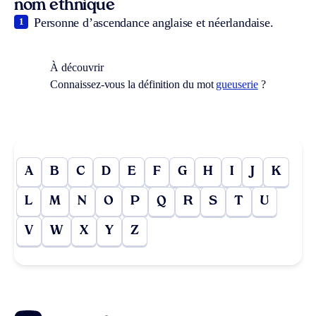
nom ethnique
Personne d’ascendance anglaise et néerlandaise.
1
À découvrir
Connaissez-vous la définition du mot
gueuserie
?
A
B
C
D
E
F
G
H
I
J
K
L
M
N
O
P
Q
R
S
T
U
V
W
X
Y
Z