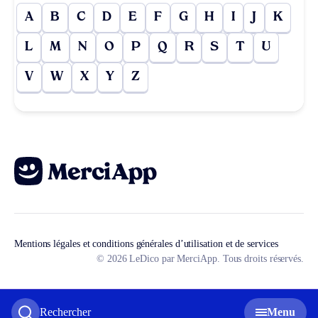
A
B
C
D
E
F
G
H
I
J
K
L
M
N
O
P
Q
R
S
T
U
V
W
X
Y
Z
Mentions légales et conditions générales d’utilisation et de services
© 2026 LeDico par MerciApp. Tous droits réservés.
Rechercher
Menu