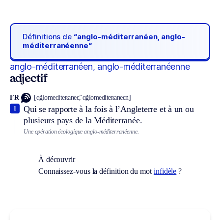
Définitions de
“anglo-méditerranéen, anglo-
méditerranéenne“
anglo-méditerranéen, anglo-méditerranéenne
adjectif
FR
[ɑ̃glomediteʀaneɛ̃, ɑ̃glomediteʀaneɛn]
Qui se rapporte à la fois à l’Angleterre et à un ou
1
plusieurs pays de la Méditerranée.
Une opération écologique anglo-méditerranéenne.
À découvrir
Connaissez-vous la définition du mot
infidèle
?