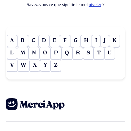
Savez-vous ce que signifie le mot
niveler
?
A
B
C
D
E
F
G
H
I
J
K
L
M
N
O
P
Q
R
S
T
U
V
W
X
Y
Z