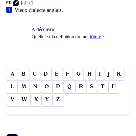
FR
[ɑ̃glijɛ̃]
Vieux dialecte anglais.
1
À découvrir
Quelle est la définition du mot
friture
?
A
B
C
D
E
F
G
H
I
J
K
L
M
N
O
P
Q
R
S
T
U
V
W
X
Y
Z