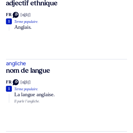
adjectif ethnique
FR
[ɑ̃gliʃ]
1
Terme populaire.
Anglais.
angliche
nom de langue
FR
[ɑ̃gliʃ]
1
Terme populaire.
La langue anglaise.
Il parle l’angliche.