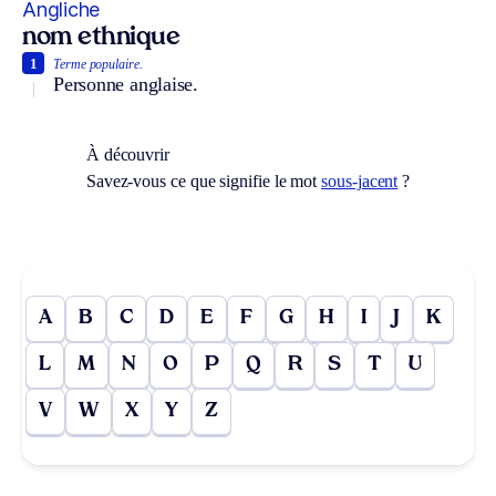
Angliche
nom ethnique
1
Terme populaire.
Personne anglaise.
À découvrir
Savez-vous ce que signifie le mot
sous-jacent
?
A
B
C
D
E
F
G
H
I
J
K
L
M
N
O
P
Q
R
S
T
U
V
W
X
Y
Z