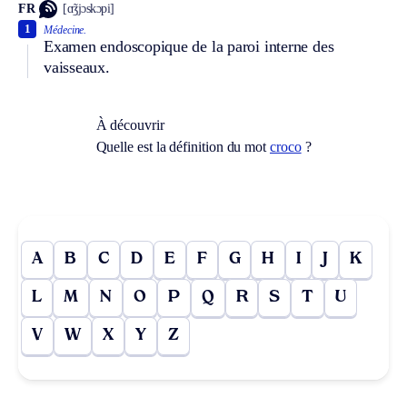
FR
[ɑ̃ʒjɔskɔpi]
1
Médecine.
Examen endoscopique de la paroi interne des
vaisseaux.
À découvrir
Quelle est la définition du mot
croco
?
A
B
C
D
E
F
G
H
I
J
K
L
M
N
O
P
Q
R
S
T
U
V
W
X
Y
Z