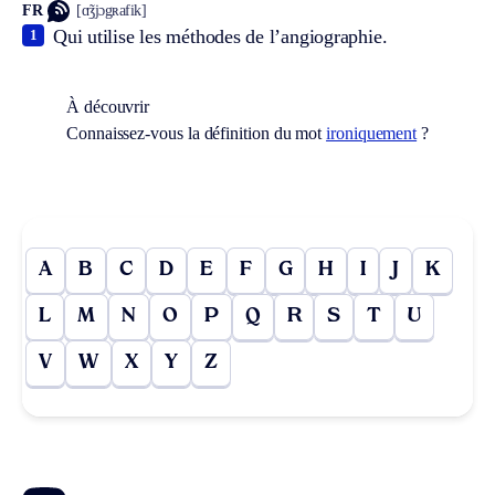
FR
[ɑ̃ʒjɔgʀafik]
Qui utilise les méthodes de l’angiographie.
1
À découvrir
Connaissez-vous la définition du mot
ironiquement
?
A
B
C
D
E
F
G
H
I
J
K
L
M
N
O
P
Q
R
S
T
U
V
W
X
Y
Z