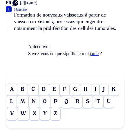
FR
[ɑ̃ʒjoʒənɛz]
1
Médecine.
Formation de nouveaux vaisseaux à partir de
vaisseaux existants, processus qui engendre
notamment la prolifération des cellules tumorales.
À découvrir
Savez-vous ce que signifie le mot
jarde
?
A
B
C
D
E
F
G
H
I
J
K
L
M
N
O
P
Q
R
S
T
U
V
W
X
Y
Z