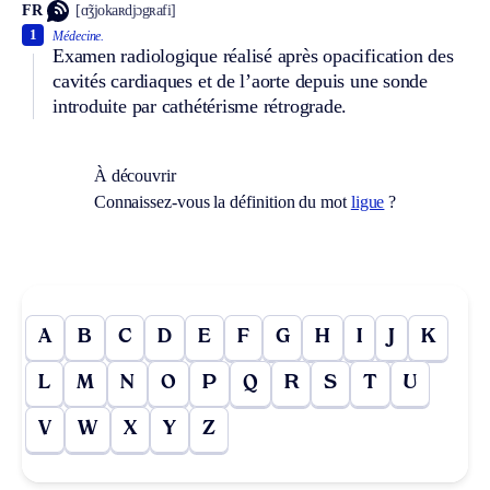
FR
[ɑ̃ʒjokaʀdjɔgʀafi]
1
Médecine.
Examen radiologique réalisé après opacification des
cavités cardiaques et de l’aorte depuis une sonde
introduite par cathétérisme rétrograde.
À découvrir
Connaissez-vous la définition du mot
ligue
?
A
B
C
D
E
F
G
H
I
J
K
L
M
N
O
P
Q
R
S
T
U
V
W
X
Y
Z