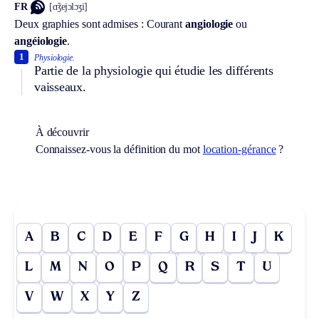
FR
[ɑ̃ʒejɔlɔʒi]
Deux graphies sont admises :
Courant
angiologie
ou
angéiologie
.
1
Physiologie.
Partie de la physiologie qui étudie les différents
vaisseaux.
À découvrir
Connaissez-vous la définition du mot
location-gérance
?
A
B
C
D
E
F
G
H
I
J
K
L
M
N
O
P
Q
R
S
T
U
V
W
X
Y
Z