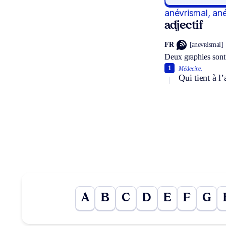
anévrismal, an
adjectif
FR
[anevʀismal]
Deux graphies sont
1
Médecine.
Qui tient à l
A
B
C
D
E
F
G