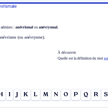
évrismale
 admises :
anévrismal
ou
anévrysmal
.
’anévrisme (ou anévrysme).
À découvrir
Quelle est la définition du mot
so
H
I
J
K
L
M
N
O
P
Q
R
S