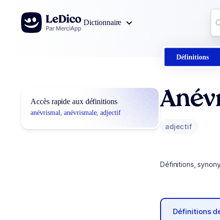
Aller au contenu
Co
Dictionnaire
0
r
Définitions
Anév
Accès rapide aux définitions
anévrismal, anévrismale, adjectif
adjectif
Définitions, synon
Définitions 