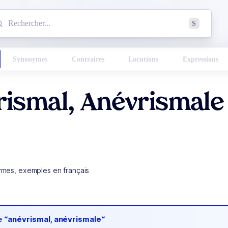
mmencez à chercher un mot dans le dictionnaire :
S
esults found.
Synonymes
Contraires
Locutions
Expressions
rismal, Anévrismale
ymes, exemples en français
de
“anévrismal, anévrismale“