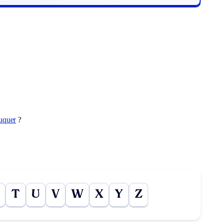
uquer
?
T
U
V
W
X
Y
Z