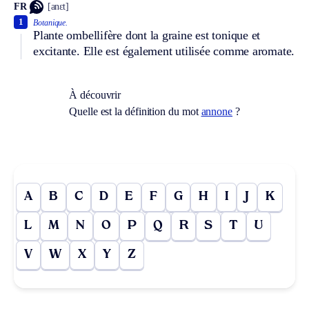
FR
[anɛt]
1
Botanique.
Plante ombellifère dont la graine est tonique et
excitante. Elle est également utilisée comme aromate.
À découvrir
Quelle est la définition du mot
annone
?
A
B
C
D
E
F
G
H
I
J
K
L
M
N
O
P
Q
R
S
T
U
V
W
X
Y
Z