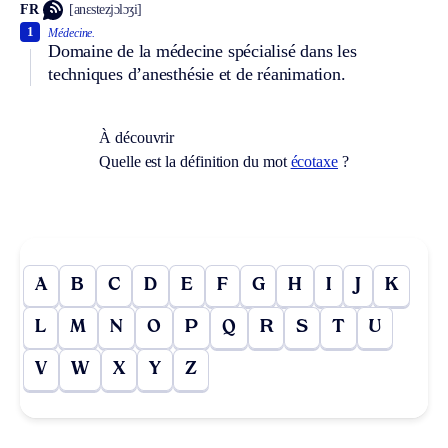
FR
[anɛstezjɔlɔʒi]
1
Médecine.
Domaine de la médecine spécialisé dans les
techniques d’anesthésie et de réanimation.
À découvrir
Quelle est la définition du mot
écotaxe
?
A
B
C
D
E
F
G
H
I
J
K
L
M
N
O
P
Q
R
S
T
U
V
W
X
Y
Z