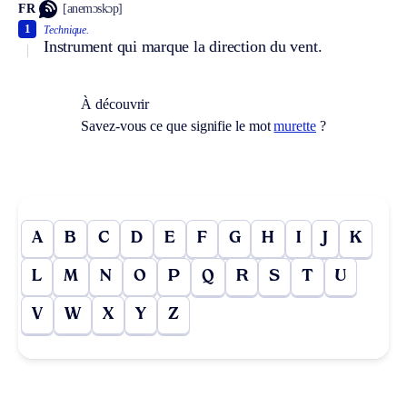
FR
[anemɔskɔp]
1
Technique.
Instrument qui marque la direction du vent.
À découvrir
Savez-vous ce que signifie le mot
murette
?
A
B
C
D
E
F
G
H
I
J
K
L
M
N
O
P
Q
R
S
T
U
V
W
X
Y
Z