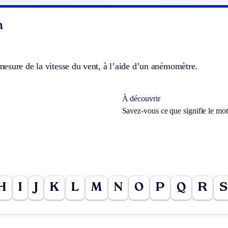
n
esure de la vitesse du vent, à l’aide d’un anémomètre.
À découvrir
Savez-vous ce que signifie le mo
H
I
J
K
L
M
N
O
P
Q
R
S