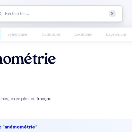
mmencez à chercher un mot dans le dictionnaire :
S
esults found.
Synonymes
Contraires
Locutions
Expressions
ométrie
ymes, exemples en français
de
“anémométrie“