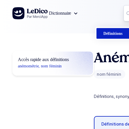
Aller au contenu
Co
Dictionnaire
0
r
Définitions
Aném
Accès rapide aux définitions
anémométrie, nom féminin
nom féminin
Définitions, synon
Définitions 