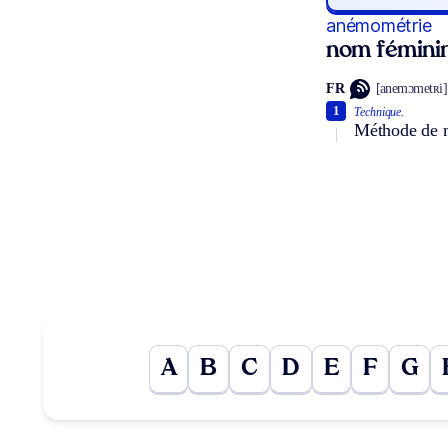
anémométrie
nom fémini
FR
[anemɔmetʀi]
1
Technique.
Méthode de m
A
B
C
D
E
F
G