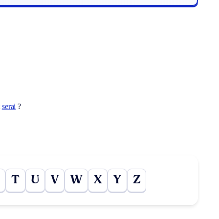
t
serai
?
T
U
V
W
X
Y
Z