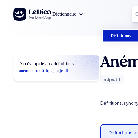
Aller au contenu
Co
Dictionnaire
0
r
Définitions
Aném
Accès rapide aux définitions
anémobarométrique, adjectif
adjectif
Définitions, synon
Définitions 