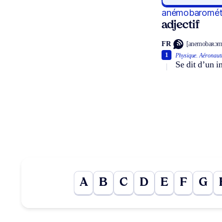
anémobaromét
adjectif
FR
[anemobaʀɔm
1
Physique.
Aéronauti
Se dit d’un i
A
B
C
D
E
F
G