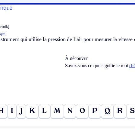
rique
etʀik]
que.
nstrument qui utilise la pression de l’air pour mesurer la vitesse
À découvrir
Savez-vous ce que signifie le mot
ch
H
I
J
K
L
M
N
O
P
Q
R
S