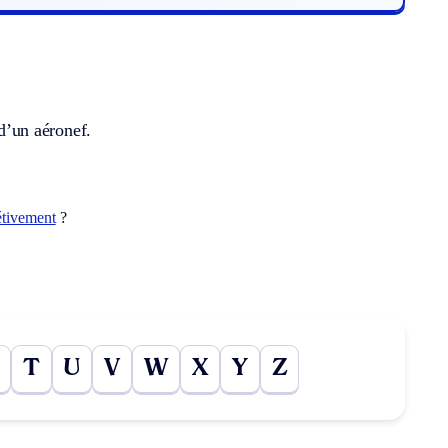
 d’un aéronef.
étivement
?
T
U
V
W
X
Y
Z