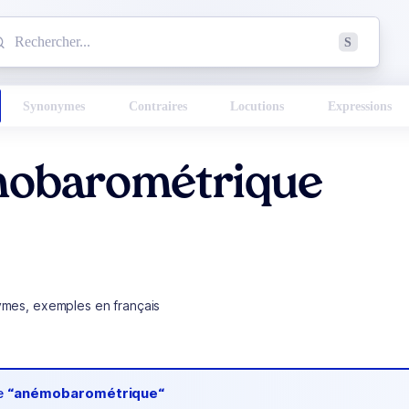
mmencez à chercher un mot dans le dictionnaire :
S
esults found.
Synonymes
Contraires
Locutions
Expressions
obarométrique
ymes, exemples en français
de
“anémobarométrique“