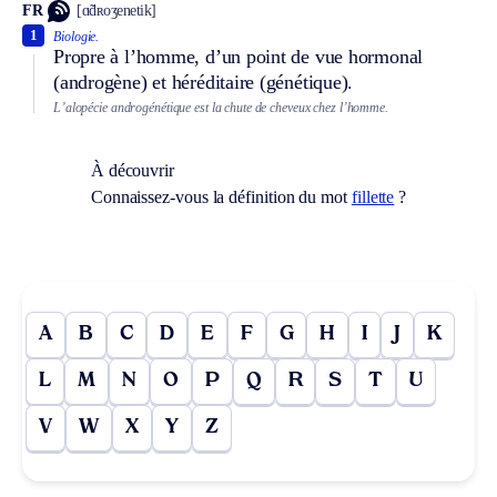
FR
[ɑ̃dʀoʒenetik]
1
Biologie.
Propre à l’homme, d’un point de vue hormonal
(androgène) et héréditaire (génétique).
L’alopécie androgénétique est la chute de cheveux chez l’homme.
À découvrir
Connaissez-vous la définition du mot
fillette
?
A
B
C
D
E
F
G
H
I
J
K
L
M
N
O
P
Q
R
S
T
U
V
W
X
Y
Z