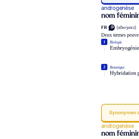
androgenèse
nom fémini
FR
[ɑ̃dʀoʒənɛz]
Deux termes peuven
1
Biologie.
Embryogénie s
2
Botanique.
Hybridation p
Synonymes 
androgenèse
nom fémini