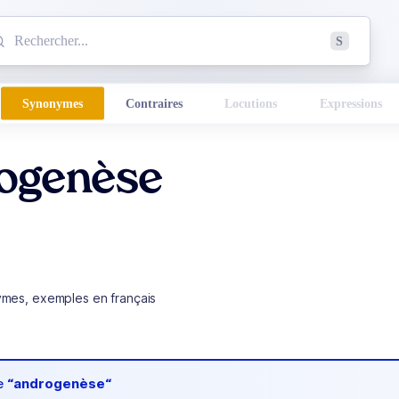
mmencez à chercher un mot dans le dictionnaire :
S
esults found.
Synonymes
Contraires
Locutions
Expressions
ogenèse
ymes, exemples en français
de
“androgenèse“