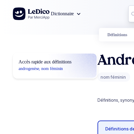
Aller au contenu
Co
Dictionnaire
0
r
Définitions
Andr
Accès rapide aux définitions
androgenèse, nom féminin
nom féminin
Définitions, synon
Définitions 