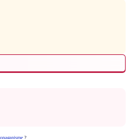
opaganisme
?