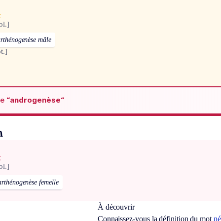
x
ol.]
rthénogenèse mâle
t.]
de
“androgenèse“
n
x
ol.]
arthénogenèse femelle
À découvrir
Connaissez-vous la définition du mot
né