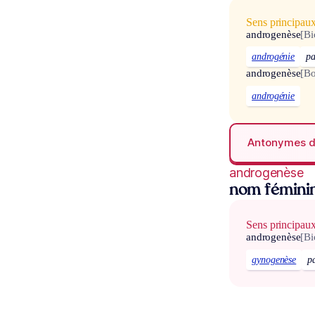
Sens principau
androgenèse
[Bi
androgénie
pa
androgenèse
[Bo
androgénie
Antonymes 
androgenèse
nom fémini
Sens principau
androgenèse
[Bi
gynogenèse
p