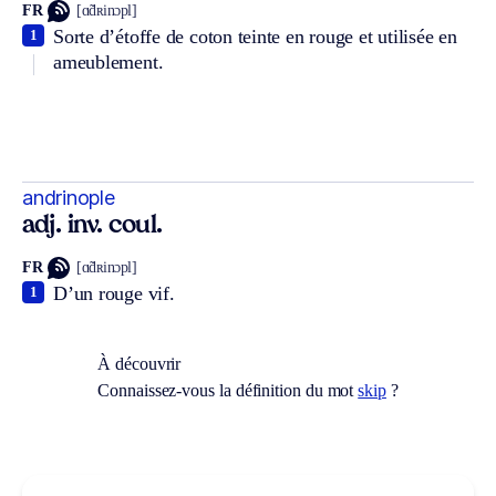
FR
[ɑ̃dʀinɔpl]
Sorte d’étoffe de coton teinte en rouge et utilisée en
1
ameublement.
andrinople
adj. inv. coul.
FR
[ɑ̃dʀinɔpl]
D’un rouge vif.
1
À découvrir
Connaissez-vous la définition du mot
skip
?