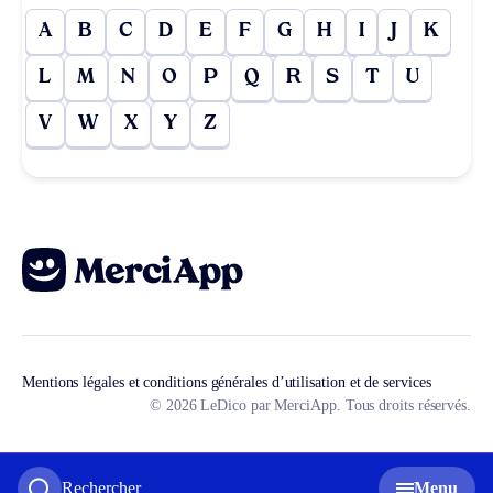
A
B
C
D
E
F
G
H
I
J
K
L
M
N
O
P
Q
R
S
T
U
V
W
X
Y
Z
Mentions légales et conditions générales d’utilisation et de services
© 2026 LeDico par MerciApp. Tous droits réservés.
Rechercher
Menu