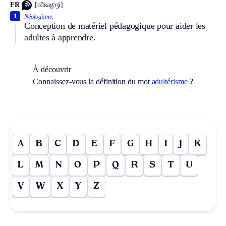
FR
[ɑ̃dʀagɔʒi]
1
Néologisme.
Conception de matériel pédagogique pour aider les
adultes à apprendre.
À découvrir
Connaissez-vous la définition du mot
adultérisme
?
A
B
C
D
E
F
G
H
I
J
K
L
M
N
O
P
Q
R
S
T
U
V
W
X
Y
Z