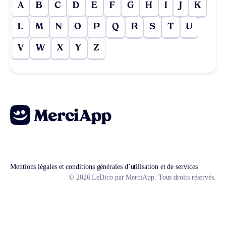
A
B
C
D
E
F
G
H
I
J
K
L
M
N
O
P
Q
R
S
T
U
V
W
X
Y
Z
Mentions légales et conditions générales d’utilisation et de services
© 2026 LeDico par MerciApp. Tous droits réservés.