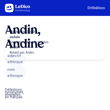
Aller au contenu
Définitions
Andin,
Ne pas confondre
andain
Andine
Alignement d’herbe fauchée.
andin
Relatif aux Andes.
adjectif
ethnique
nom
ethnique
Définitions,
synonymes,
exemples
en français