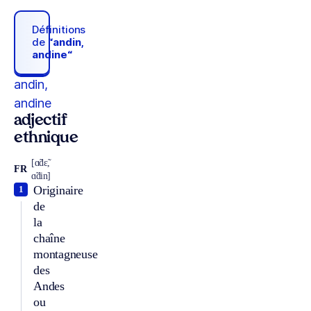
Définitions
de
“andin,
andine“
andin,
andine
adjectif
ethnique
[ɑ̃dɛ̃,
FR
ɑ̃din]
Originaire
1
de
la
chaîne
montagneuse
des
Andes
ou