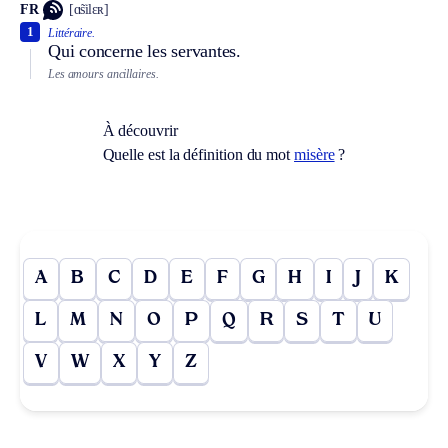
FR
[ɑ̃silɛʀ]
1
Littéraire.
Qui concerne les servantes.
Les amours ancillaires.
À découvrir
Quelle est la définition du mot
misère
?
A
B
C
D
E
F
G
H
I
J
K
L
M
N
O
P
Q
R
S
T
U
V
W
X
Y
Z