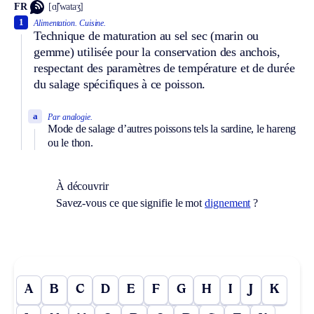
FR
[ɑ̃ʃwataʒ]
1
Alimentation.
Cuisine.
Technique de maturation au sel sec (marin ou
gemme) utilisée pour la conservation des anchois,
respectant des paramètres de température et de durée
du salage spécifiques à ce poisson.
a
Par analogie.
Mode de salage d’autres poissons tels la sardine, le hareng
ou le thon.
À découvrir
Savez-vous ce que signifie le mot
dignement
?
A
B
C
D
E
F
G
H
I
J
K