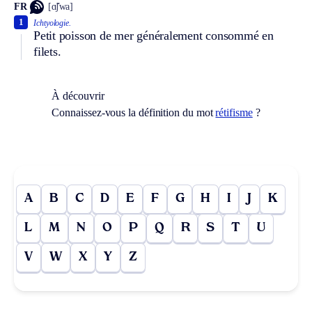
FR
[ɑ̃ʃwa]
1
Ichtyologie.
Petit poisson de mer généralement consommé en
filets.
À découvrir
Connaissez-vous la définition du mot
rétifisme
?
A
B
C
D
E
F
G
H
I
J
K
L
M
N
O
P
Q
R
S
T
U
V
W
X
Y
Z