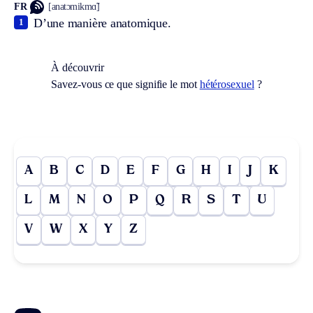
FR
[anatɔmikmɑ̃]
D’une manière anatomique.
1
À découvrir
Savez-vous ce que signifie le mot
hétérosexuel
?
A
B
C
D
E
F
G
H
I
J
K
L
M
N
O
P
Q
R
S
T
U
V
W
X
Y
Z