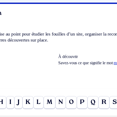
n
e au point pour étudier les fouilles d’un site, organiser la recon
erres découvertes sur place.
À découvrir
Savez-vous ce que signifie le mot
m
H
I
J
K
L
M
N
O
P
Q
R
S