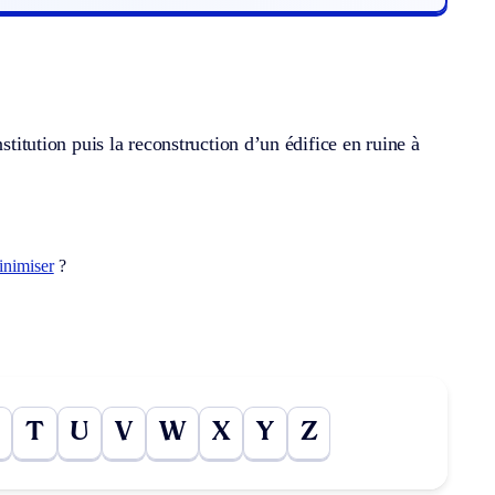
stitution puis la reconstruction d’un édifice en ruine à
inimiser
?
T
U
V
W
X
Y
Z