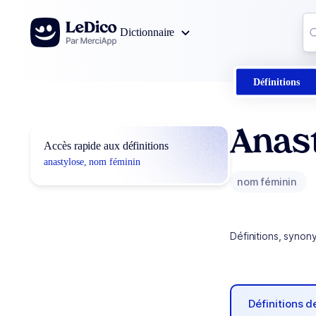
Aller au contenu
Co
Dictionnaire
0
r
Définitions
Anas
Accès rapide aux définitions
anastylose, nom féminin
nom féminin
Définitions, synon
Définitions 