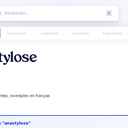
mmencez à chercher un mot dans le dictionnaire :
S
esults found.
Synonymes
Contraires
Locutions
Expressions
tylose
ymes, exemples en français
de
“anastylose“