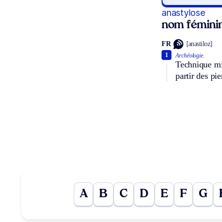
anastylose
nom fémini
FR
[anastiloz]
1
Archéologie.
Technique mis
partir des pi
A
B
C
D
E
F
G