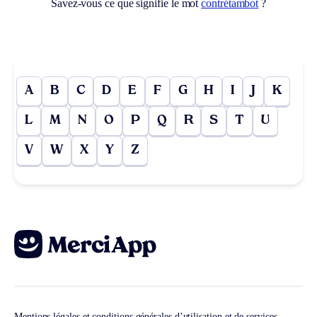
Savez-vous ce que signifie le mot
contrétambot
?
A
B
C
D
E
F
G
H
I
J
K
L
M
N
O
P
Q
R
S
T
U
V
W
X
Y
Z
Mentions légales et conditions générales d’utilisation et de services