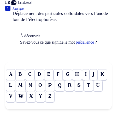
FR
[anafɔʀɛz]
1
Physique.
Déplacement des particules colloïdales vers l’anode
lors de l’électrophorèse.
À découvrir
Savez-vous ce que signifie le mot
précellence
?
A
B
C
D
E
F
G
H
I
J
K
L
M
N
O
P
Q
R
S
T
U
V
W
X
Y
Z