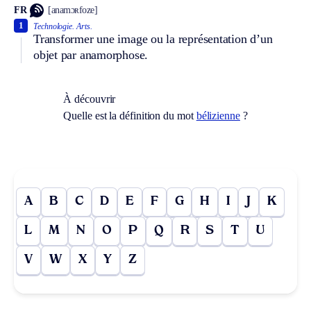
FR
[anamɔʀfoze]
1
Technologie.
Arts.
Transformer une image ou la représentation d’un
objet par anamorphose.
À découvrir
Quelle est la définition du mot
bélizienne
?
A
B
C
D
E
F
G
H
I
J
K
L
M
N
O
P
Q
R
S
T
U
V
W
X
Y
Z