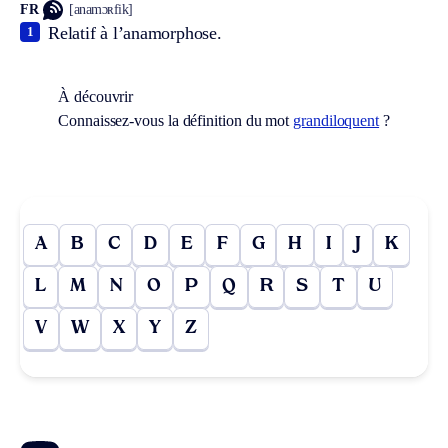
FR
[anamɔʀfik]
Relatif à l’anamorphose.
1
À découvrir
Connaissez-vous la définition du mot
grandiloquent
?
A
B
C
D
E
F
G
H
I
J
K
L
M
N
O
P
Q
R
S
T
U
V
W
X
Y
Z