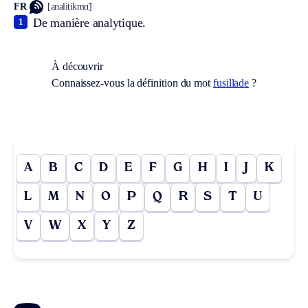
FR
[analitikmɑ̃]
De manière analytique.
1
À découvrir
Connaissez-vous la définition du mot
fusillade
?
A
B
C
D
E
F
G
H
I
J
K
L
M
N
O
P
Q
R
S
T
U
V
W
X
Y
Z