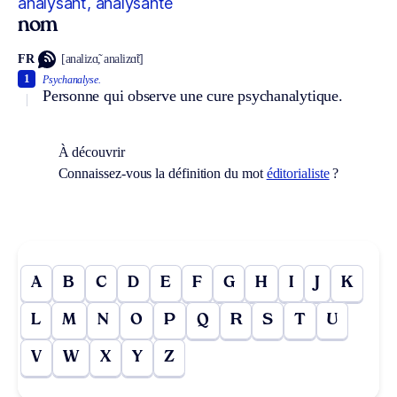
analysant, analysante
nom
FR
[analizɑ̃, analizɑ̃t]
1
Psychanalyse.
Personne qui observe une cure psychanalytique.
À découvrir
Connaissez-vous la définition du mot
éditorialiste
?
A
B
C
D
E
F
G
H
I
J
K
L
M
N
O
P
Q
R
S
T
U
V
W
X
Y
Z