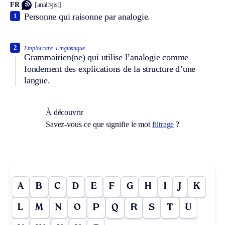
FR
[analɔʒist]
Personne qui raisonne par analogie.
1
2
Emploi rare.
Linguistique.
Grammairien(ne) qui utilise l’analogie comme
fondement des explications de la structure d’une
langue.
À découvrir
Savez-vous ce que signifie le mot
filtrage
?
A
B
C
D
E
F
G
H
I
J
K
L
M
N
O
P
Q
R
S
T
U