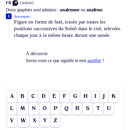
FR
[analɛm]
Deux graphies sont admises :
analemme
ou
analème
.
1
Astronomie.
Figure en forme de huit, tracée par toutes les
positions successives du Soleil dans le ciel, relevées
chaque jour à la même heure durant une année.
À découvrir
Savez-vous ce que signifie le mot
aurifère
?
A
B
C
D
E
F
G
H
I
J
K
L
M
N
O
P
Q
R
S
T
U
V
W
X
Y
Z