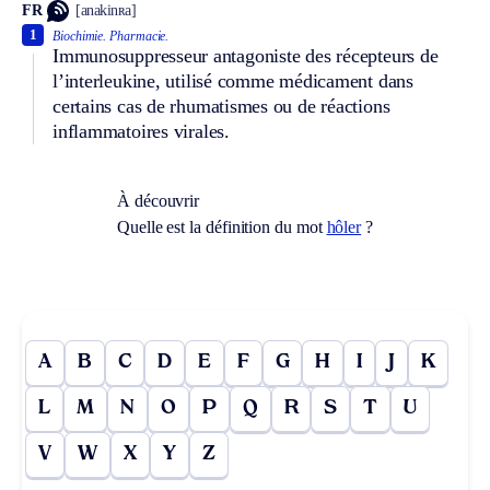
FR
[anakinʀa]
1
Biochimie.
Pharmacie.
Immunosuppresseur antagoniste des récepteurs de
l’interleukine, utilisé comme médicament dans
certains cas de rhumatismes ou de réactions
inflammatoires virales.
À découvrir
Quelle est la définition du mot
hôler
?
A
B
C
D
E
F
G
H
I
J
K
L
M
N
O
P
Q
R
S
T
U
V
W
X
Y
Z