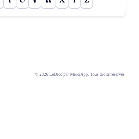
T
U
V
W
X
Y
Z
© 2026 LeDico par MerciApp. Tous droits réservés.