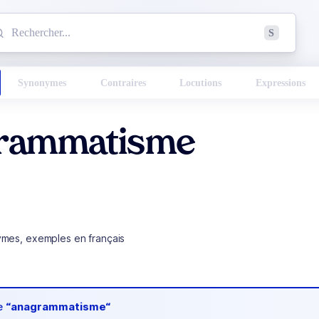
mmencez à chercher un mot dans le dictionnaire :
S
esults found.
Synonymes
Contraires
Locutions
Expressions
rammatisme
ymes, exemples en français
de
“anagrammatisme“