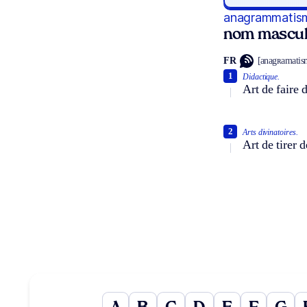
anagrammatis
nom mascul
FR
[anagʀamatis
1
Didactique.
Art de faire
2
Arts divinatoires.
Art de tirer 