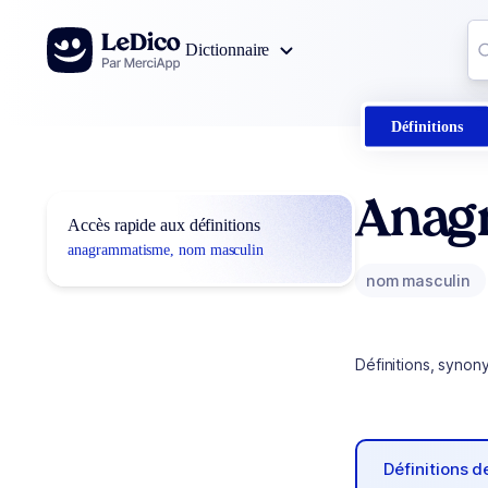
Aller au contenu
Co
Dictionnaire
0
r
Définitions
Anag
Accès rapide aux définitions
anagrammatisme, nom masculin
nom masculin
Définitions, synon
Définitions 