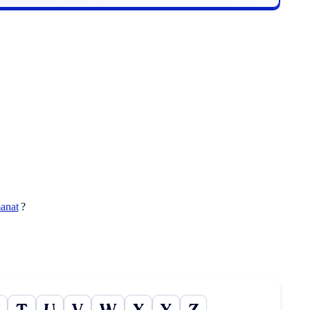
anat
?