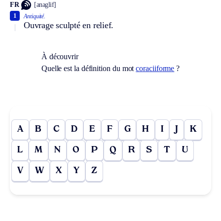
FR
[anaglif]
1
Antiquité.
Ouvrage sculpté en relief.
À découvrir
Quelle est la définition du mot
coraciiforme
?
A
B
C
D
E
F
G
H
I
J
K
L
M
N
O
P
Q
R
S
T
U
V
W
X
Y
Z