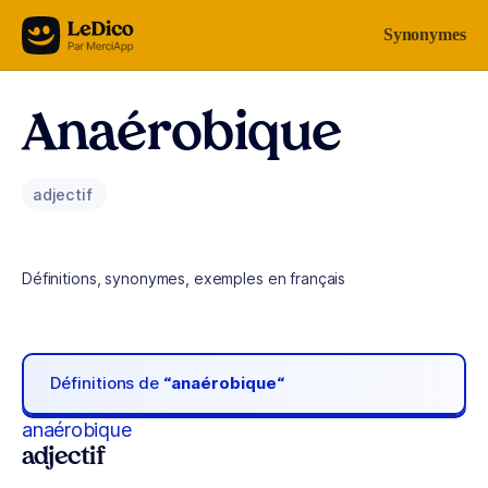
Aller au contenu
Synonymes
Anaérobique
adjectif
Définitions, synonymes, exemples en français
Définitions de
“anaérobique“
anaérobique
adjectif