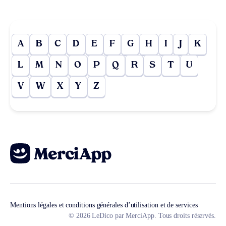
A
B
C
D
E
F
G
H
I
J
K
L
M
N
O
P
Q
R
S
T
U
V
W
X
Y
Z
Mentions légales et conditions générales d’utilisation et de services
© 2026 LeDico par MerciApp. Tous droits réservés.